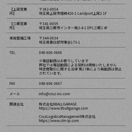
【上尾営業
〒362-0054
所】
埼玉県上尾市堤崎420-1 Landport上尾2 1F
【三郷営業
〒341-0059
所】
埼玉県三郷市インター南3-4-1 DPL三郷2 4F
車両整備工場
〒344-0034
埼玉県春日部市薄谷173-1
TEL
048-606-3606
※電話勧誘はお断りしています
弊社では電話勧誘による契約は締結いたしません
特定商取引に関する法律 第17条により再勧誘は禁止
されています。
FAX
048-606-3607
メール
info@cruz-inc.com
関連会社
株式会社8BALLGARAGE
https://www.8ballgarage.com
CruzLogisticsManagement株式会社
https://www.clm-lp.com