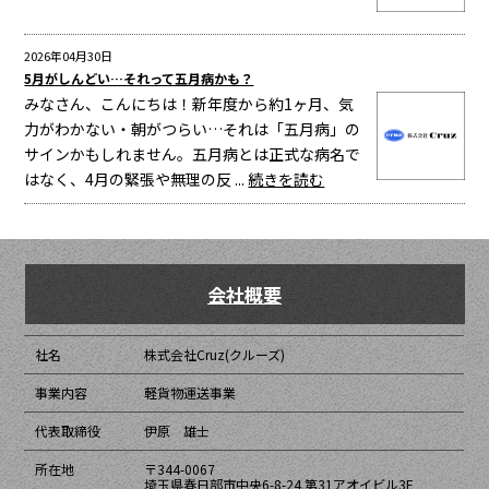
2026年04月30日
5月がしんどい…それって五月病かも？
みなさん、こんにちは！新年度から約1ヶ月、気
力がわかない・朝がつらい…それは「五月病」の
サインかもしれません。五月病とは正式な病名で
はなく、4月の緊張や無理の反 ...
続きを読む
会社概要
社名
株式会社Cruz(クルーズ)
事業内容
軽貨物運送事業
代表取締役
伊原 雄士
所在地
〒344-0067
埼玉県春日部市中央6-8-24 第31アオイビル3F