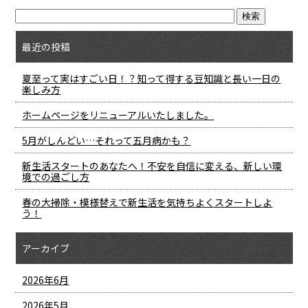
最近の投稿
夏至って実はすごい日！？知って得する豆知識と長い一日の
楽しみ方
ホームページをリニューアルいたしました。
5月がしんどい…それって五月病かも？
新生活スタートのあなたへ！不安を自信に変える、新しい環
境での過ごし方
春の大掃除・模様替えで新生活を気持ちよくスタートしよ
う！
アーカイブ
2026年6月
2026年5月