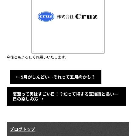
b
o
o
k
今後ともよろしくお願いいたします。
←
5月がしんどい…それって五月病かも？
夏至って実はすごい日！？知って得する豆知識と長い一
日の楽しみ方
→
ブログトップ