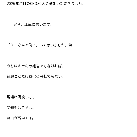
2026年注目のCEO30人に選出いただきました。
b
o
o
……いや、正直に言います。
k
「え、なんで俺？」って思いました。笑
うちはキラキラ経営でもなければ、
綺麗ごとだけ並べる会社でもない。
現場は泥臭いし、
問題も起きるし、
毎日が戦いです。