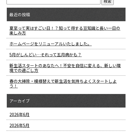
最近の投稿
夏至って実はすごい日！？知って得する豆知識と長い一日の
楽しみ方
ホームページをリニューアルいたしました。
5月がしんどい…それって五月病かも？
新生活スタートのあなたへ！不安を自信に変える、新しい環
境での過ごし方
春の大掃除・模様替えで新生活を気持ちよくスタートしよ
う！
アーカイブ
2026年6月
2026年5月