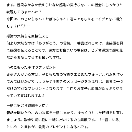
e
ます。普段なかなか伝えられない感謝の気持ちを、この機会にしっかりと
b
表現してみませんか？
今回は、おじいちゃん・おばあちゃんに喜んでもらえるアイデアをご紹介
o
します(^^)/~~~
o
感謝の気持ちを直接伝える
k
何より大切なのは「ありがとう」の言葉。一番喜ばれるのは、直接顔を見
て感謝を伝えることです。遠方にお住まいの場合は、ビデオ通話で顔を見
ながらお話しするのも良いですね。
心のこもった手作りプレゼント
お孫さんがいる方は、子どもたちの写真をまとめたフォトアルバムを作っ
てみてはいかがでしょうか？手書きのメッセージを添えれば、世界に一つ
だけの特別なプレゼントになります。手作りお菓子も愛情がたっぷり詰ま
っていて喜ばれますよ♪
一緒に過ごす時間を大切に
昔話を聞いたり、古い写真を一緒に見たり、ゆっくりとした時間を共有し
ましょう。散歩や買い物に一緒に出かけるのも素敵です。「一緒にいる」
ということ自体が、最高のプレゼントになるんです。