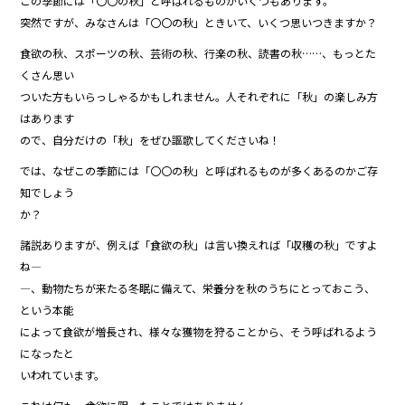
この季節には「〇〇の秋」と呼ばれるものがいくつもあります。
b
突然ですが、みなさんは「〇〇の秋」ときいて、いくつ思いつきますか？
o
食欲の秋、スポーツの秋、芸術の秋、行楽の秋、読書の秋……、もっとた
o
くさん思い
ついた方もいらっしゃるかもしれません。人それぞれに「秋」の楽しみ方
k
はあります
ので、自分だけの「秋」をぜひ謳歌してくださいね！
では、なぜこの季節には「〇〇の秋」と呼ばれるものが多くあるのかご存
知でしょう
か？
諸説ありますが、例えば「食欲の秋」は――言い換えれば「収穫の秋」ですよ
ね―
―、動物たちが来たる冬眠に備えて、栄養分を秋のうちにとっておこう、
という本能
によって食欲が増長され、様々な獲物を狩ることから、そう呼ばれるよう
になったと
いわれています。