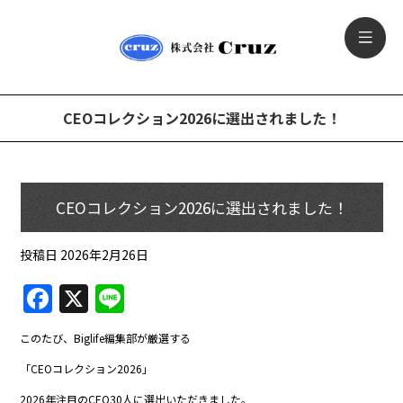
CEOコレクション2026に選出されました！
CEOコレクション2026に選出されました！
投稿日
2026年2月26日
F
X
Li
a
n
このたび、Biglife編集部が厳選する
c
e
「CEOコレクション2026」
e
2026年注目のCEO30人に選出いただきました。