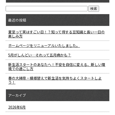
最近の投稿
夏至って実はすごい日！？知って得する豆知識と長い一日の
楽しみ方
ホームページをリニューアルいたしました。
5月がしんどい…それって五月病かも？
新生活スタートのあなたへ！不安を自信に変える、新しい環
境での過ごし方
春の大掃除・模様替えで新生活を気持ちよくスタートしよ
う！
アーカイブ
2026年6月