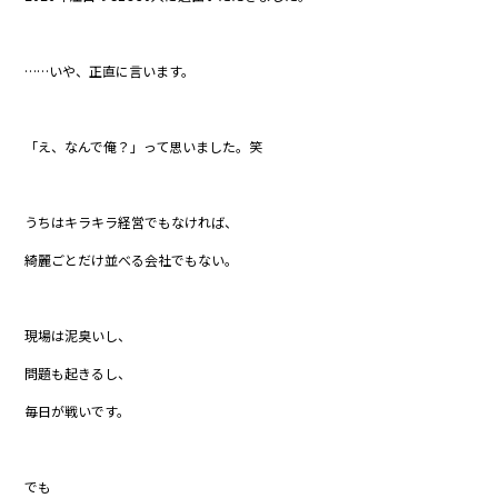
b
o
o
……いや、正直に言います。
k
「え、なんで俺？」って思いました。笑
うちはキラキラ経営でもなければ、
綺麗ごとだけ並べる会社でもない。
現場は泥臭いし、
問題も起きるし、
毎日が戦いです。
でも――