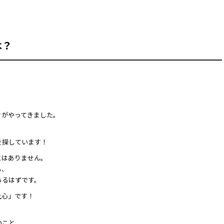
は？
々がやってきました。
を探しています！
とはありません。
も、
あるはずです。
上心」です！
。
のこと、