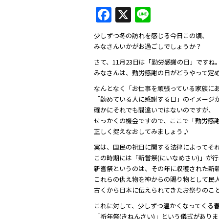
F
X
Li
a
n
少しずつ冬の訪れを感じる今日この頃、
c
e
みなさんいかがお過ごしでしょうか？
e
さて、11月23日は「勤労感謝の日」ですね
b
みなさんは、勤労感謝の日がどうやって定
o
なんとなく「お仕事を頑張っている家族に
「勤めている人に感謝する日」のイメージ
o
確かにそれでも間違いではないのですが、
k
せっかくの機会ですので、ここで「勤労感
正しく捉えなおしてみましょう♪
実は、国民の祝日に関する法律によってそ
この時期には「新嘗祭(にいなめさい)」が
新嘗祭というのは、その年に収穫された新
これらの供え物を神からの賜り物として民
古くから日本に伝えられてきたお祭りのこ
これに対して、少しずつ温かくなってくる
「祈年祭(きねんさい)」という儀式がありま