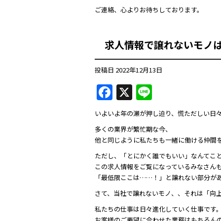
ご連絡、心よりお待ちしております。
求人情報で譲れないモノ
投稿日
2022年12月13日
F
X
Li
a
n
いよいよ年の瀬が押し迫り、慌ただしい日
c
e
多くの業界が繁忙期な今、
e
他と同じように私たちも一緒に働ける仲間
b
ただし、「とにかく誰でもいい」なんてこ
o
この求人情報をご覧になっているみなさん
「最低限ここは……！」と譲れない部分が
o
さて、当社で譲れないモノ、、それは「向
k
私たちの仕事は日々進化していく仕事です
お客様のご要望に合わせた業務はもちろん