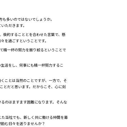
方も多いのではないでしょうか。
ていただきます。
と、倹約することとを合わせた言葉で、懸
日々を過ごすということです。
して精一杯の努力を振り絞るということで
い生活をし、何事にも精一杯努力するこ
働くことは当然のことですが、一方で、そ
いことだと思います。だからこそ、心に刻
けるのはますます困難になります。そんな
迎えた当社でも、新しく共に働ける仲間を募
杯励む日々を送りませんか？