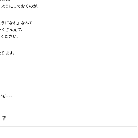
るようにしておくのが、
ようになれ」なんて
たくさん見て、
でください。
、
なります。
。
/~~~
日？