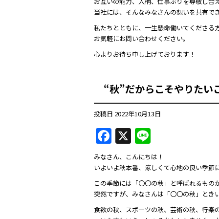
お互いの能力、人柄、仕事ぶりを尊敬し合
当社には、そんなみなさんの想いを共有で
私たちとともに、一生懸命働いてくださる
お気軽にお問い合わせください。
心よりお待ち申し上げております！
“秋”だからこそやりたい
投稿日
2022年10月13日
F
X
Li
a
n
みなさん、こんにちは！
c
e
いよいよ秋本番、涼しくて心地の良い季節
e
この季節には「〇〇の秋」と呼ばれるもの
b
突然ですが、みなさんは「〇〇の秋」とき
o
食欲の秋、スポーツの秋、芸術の秋、行楽