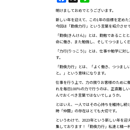
a
n
明けましておめでとうございます。
c
e
新しい年を迎えて、この1年の目標を定めた
e
今回は「勤倹力行」という言葉を紹介させ
b
「勤倹(きんけん)」とは、勤勉であること
o
命に働き、また勉強し、そしてつつましく
o
「力行(りっこう)」とは、仕事や勉学に対
す。
k
「勤倹力行」とは、「よく働き、つつまし
と。」という意味になります。
仕事を行う上で、力の限りお客様のために
れを毎日100％の力で行うのは、正直難し
んでおくべき言葉ではないでしょうか。
とはいえ、一人ではその心持ちを維持し続
時「仲間」の存在はとても大切です。
というわけで、2023年という新しい年を
集しております！「勤倹力行」私達と精一