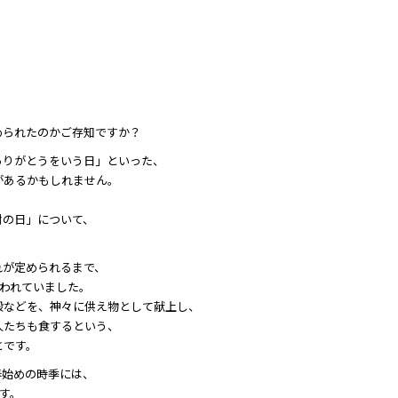
。
められたのかご存知ですか？
ありがとうをいう日」といった、
があるかもしれません。
謝の日」について、
れが定められるまで、
行われていました。
穀などを、神々に供え物として献上し、
人たちも食するという、
とです。
春始めの時季には、
す。