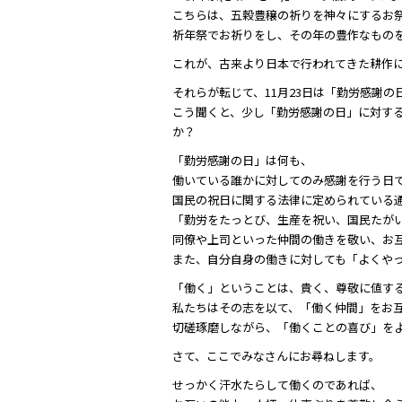
こちらは、五穀豊穣の祈りを神々にするお
祈年祭でお祈りをし、その年の豊作なものを
これが、古来より日本で行われてきた耕作
それらが転じて、11月23日は「勤労感謝
こう聞くと、少し「勤労感謝の日」に対す
か？
「勤労感謝の日」は何も、
働いている誰かに対してのみ感謝を行う日
国民の祝日に関する法律に定められている
「勤労をたっとび、生産を祝い、国民たが
同僚や上司といった仲間の働きを敬い、お
また、自分自身の働きに対しても「よくや
「働く」ということは、貴く、尊敬に値す
私たちはその志を以て、「働く仲間」をお
切磋琢磨しながら、「働くことの喜び」を
さて、ここでみなさんにお尋ねします。
せっかく汗水たらして働くのであれば、