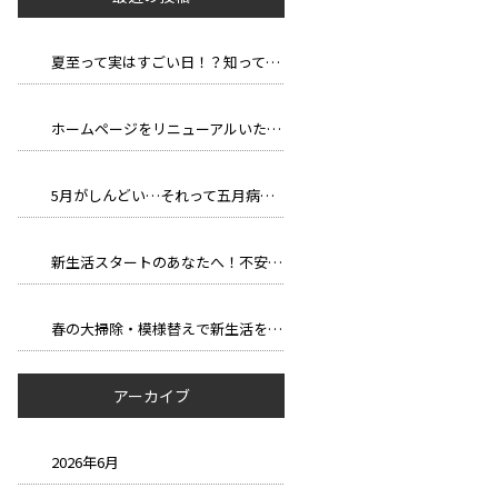
夏至って実はすごい日！？知って得する豆知識と長い一日の楽しみ方
ホームページをリニューアルいたしました。
5月がしんどい…それって五月病かも？
新生活スタートのあなたへ！不安を自信に変える、新しい環境での過ごし方
春の大掃除・模様替えで新生活を気持ちよくスタートしよう！
アーカイブ
2026年6月