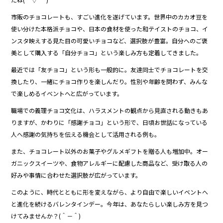
市販のチョコレートも、すごい進化を遂げています。世界中のカカオ豆を
使い分けた本格派チョコや、日本の食材を使った和テイストのチョコ、イ
ンスタ映えする見た目の可愛いチョコなど、選択肢が豊富。自分へのご褒
美として購入する「自分チョコ」という楽しみ方も定着してきました。
最近では「友チョコ」という形も一般的に。友達同士でチョコレートを交
換したり、一緒にチョコ作りを楽しんだり。性別や年齢を問わず、みんな
で楽しめるイベントへと広がっています。
職場での義理チョコ文化は、ハラスメントの観点から見直される動きもあ
りますが、かわりに「感謝チョコ」という形で、日頃お世話になっている
人へ感謝の気持ちを伝える機会として活用される例も。
また、チョコレート以外のお菓子やグルメギフトを贈る人も増加中。オー
ガニックスイーツや、食物アレルギーに配慮した商品など、受け取る人の
好みや事情に合わせた選択肢が広がっています。
このように、時代とともに形を変えながら、より自由で楽しいイベントへ
と進化を続けるバレンタインデー。今年は、あなたらしい楽しみ方を見つ
けてみませんか？(＾－＾)