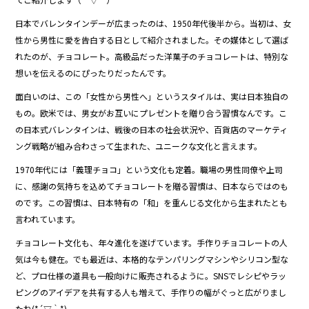
b
o
日本でバレンタインデーが広まったのは、1950年代後半から。当初は、女
性から男性に愛を告白する日として紹介されました。その媒体として選ば
o
れたのが、チョコレート。高級品だった洋菓子のチョコレートは、特別な
k
想いを伝えるのにぴったりだったんです。
面白いのは、この「女性から男性へ」というスタイルは、実は日本独自の
もの。欧米では、男女がお互いにプレゼントを贈り合う習慣なんです。こ
の日本式バレンタインは、戦後の日本の社会状況や、百貨店のマーケティ
ング戦略が組み合わさって生まれた、ユニークな文化と言えます。
1970年代には「義理チョコ」という文化も定着。職場の男性同僚や上司
に、感謝の気持ちを込めてチョコレートを贈る習慣は、日本ならではのも
のです。この習慣は、日本特有の「和」を重んじる文化から生まれたとも
言われています。
チョコレート文化も、年々進化を遂げています。手作りチョコレートの人
気は今も健在。でも最近は、本格的なテンパリングマシンやシリコン型な
ど、プロ仕様の道具も一般向けに販売されるように。SNSでレシピやラッ
ピングのアイデアを共有する人も増えて、手作りの幅がぐっと広がりまし
たね(*´▽｀*)