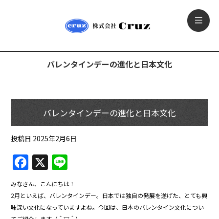
バレンタインデーの進化と日本文化
バレンタインデーの進化と日本文化
投稿日
2025年2月6日
F
X
Li
a
n
みなさん、こんにちは！
c
e
2月といえば、バレンタインデー。日本では独自の発展を遂げた、とても興
e
味深い文化になっていますよね。今回は、日本のバレンタイン文化につい
てご紹介します（＾▽＾）