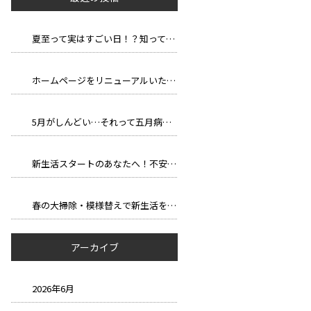
夏至って実はすごい日！？知って得する豆知識と長い一日の楽しみ方
ホームページをリニューアルいたしました。
5月がしんどい…それって五月病かも？
新生活スタートのあなたへ！不安を自信に変える、新しい環境での過ごし方
春の大掃除・模様替えで新生活を気持ちよくスタートしよう！
アーカイブ
2026年6月