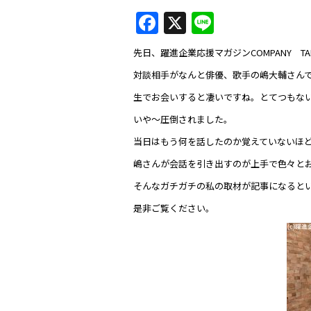
F
X
Li
a
n
先日、躍進企業応援マガジンCOMPANY 
c
e
対談相手がなんと俳優、歌手の嶋大輔さん
e
生でお会いすると凄いですね。とてつもな
b
いや～圧倒されました。
o
当日はもう何を話したのか覚えていないほ
o
嶋さんが会話を引き出すのが上手で色々と
k
そんなガチガチの私の取材が記事になるとい
是非ご覧ください。