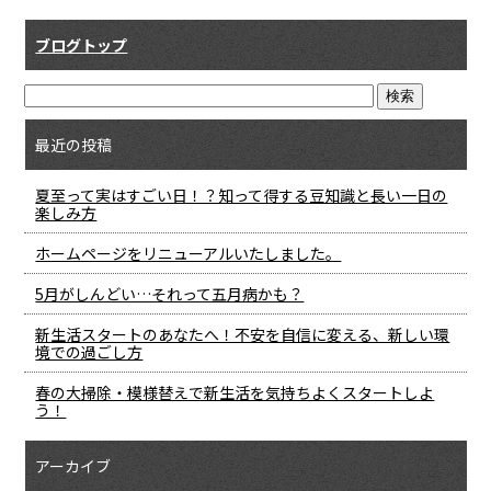
ブログトップ
最近の投稿
夏至って実はすごい日！？知って得する豆知識と長い一日の
楽しみ方
ホームページをリニューアルいたしました。
5月がしんどい…それって五月病かも？
新生活スタートのあなたへ！不安を自信に変える、新しい環
境での過ごし方
春の大掃除・模様替えで新生活を気持ちよくスタートしよ
う！
アーカイブ