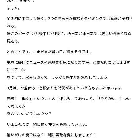
2022」を発表し
b
ました。
o
全国的に平年より暑く、2つの高気圧が重なるタイミングでは猛暑と予想さ
o
れる。
暑さのピークは7月後半と8月後半、西日本と東日本では厳しい残暑となる
k
見込み。
とのことです、、まだまだ暑い日が続きそうです；
地球温暖化のニュースや光熱費も気になりますが、必要な時には無理せず
にエアコン
をつけて、水分も取って、しっかり熱中症対策をしましょう。
8月は、お盆休みで普段よりも時間があるという方も多いと思います。
元気に「働く」ということの「楽しみ」であったり、「やりがい」につい
て考えてみ
るのはいかがでしょうか？
いま当社では一緒に働く仲間を募集しています。
暑いだけの夏ではなく一緒に素敵な夏にしましょう！