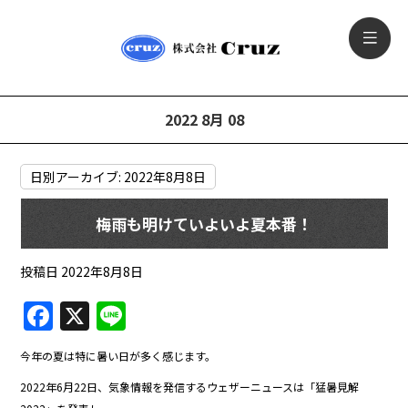
2022 8月 08
日別アーカイブ:
2022年8月8日
梅雨も明けていよいよ夏本番！
投稿日
2022年8月8日
F
X
Li
a
n
今年の夏は特に暑い日が多く感じます。
c
e
2022年6月22日、気象情報を発信するウェザーニュースは「猛暑見解
e