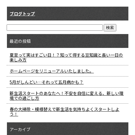
ブログトップ
最近の投稿
夏至って実はすごい日！？知って得する豆知識と長い一日の
楽しみ方
ホームページをリニューアルいたしました。
5月がしんどい…それって五月病かも？
新生活スタートのあなたへ！不安を自信に変える、新しい環
境での過ごし方
春の大掃除・模様替えで新生活を気持ちよくスタートしよ
う！
アーカイブ