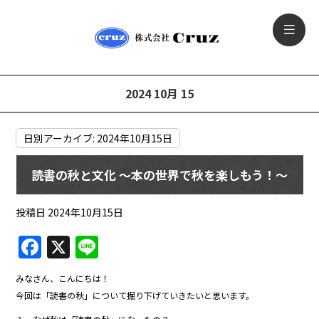
2024 10月 15
日別アーカイブ:
2024年10月15日
読書の秋と文化 〜本の世界で秋を楽しもう！〜
投稿日
2024年10月15日
F
X
Li
a
n
みなさん、こんにちは！
c
e
今回は「読書の秋」について掘り下げていきたいと思います。
e