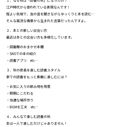
１．なぜ秋は「読書の秋」になったの？
b
江戸時代から使われている表現なんです！
o
程よい気候で、虫の音を聞きながらゆっくりと本を読む…
そんな風流な情景から生まれた言葉だったんですよ。
o
２．本との新しい出会い方
k
最近は本との出会い方も多様化しています。
・図書館のおまかせ本棚
・SNSでの本の紹介
・読書アプリ etc…
３．秋の夜長を楽しむ読書スタイル
家での読書をもっと素敵に楽しむには？
・お気に入りの飲み物を用意
・照明にこだわる
・快適な場所作り
・BGMを工夫 etc…
４．みんなで楽しむ読書の秋
本は一人で楽しむだけじゃありません！