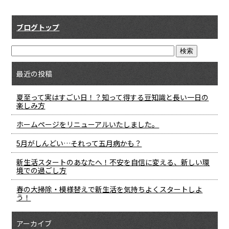
ブログトップ
最近の投稿
夏至って実はすごい日！？知って得する豆知識と長い一日の
楽しみ方
ホームページをリニューアルいたしました。
5月がしんどい…それって五月病かも？
新生活スタートのあなたへ！不安を自信に変える、新しい環
境での過ごし方
春の大掃除・模様替えで新生活を気持ちよくスタートしよ
う！
アーカイブ