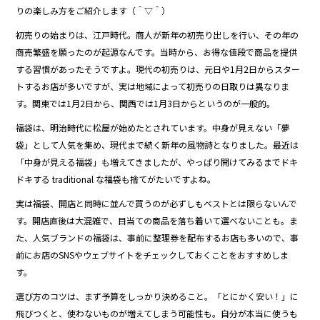
b
りの楽しみ方をご紹介します（＾▽＾）
o
初売りの始まりは、江戸時代。商人が新年の初売り出しを行い、その年の
商売繁盛を願ったのが起源なんです。当時から、お得な値段で商品を提供
o
する習慣があったそうですよ。現代の初売りは、元日や1月2日からスター
k
トするお店が多いですが、実は地域によって初売りの日取りは異なりま
す。関東では1月2日から、関西では1月3日からというのが一般的。
福袋は、明治時代に松屋が始めたとされています。中身が見えない「夢
袋」として人気を集め、現代まで続く新年の風物詩となりました。最近は
「中身が見える福袋」も増えてきましたが、やっぱり開けてみるまでドキ
ドキする traditional な福袋も捨てがたいですよね。
実は福袋、開店と同時に並んで買うのが必ずしもベストとは限らないんで
す。開店直後は大混雑で、目当ての商品を落ち着いて選べないことも。ま
た、人気ブランドの福袋は、事前に整理券を配布するお店も多いので、事
前にお店のSNSやウェブサイトをチェックしておくことをおすすめしま
す。
選び方のコツは、まず予算をしっかり決めること。「とにかく安い！」に
飛びつくと、使わないものが増えてしまう可能性も。自分が本当に使うも