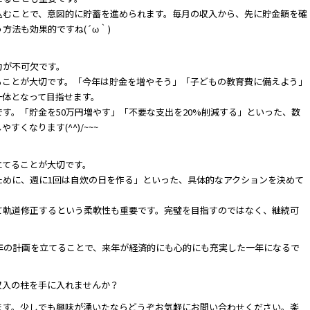
込むことで、意図的に貯蓄を進められます。毎月の収入から、先に貯金額を確
方法も効果的ですね(´ω｀)
力が不可欠です。
ることが大切です。「今年は貯金を増やそう」「子どもの教育費に備えよう」
一体となって目指せます。
す。「貯金を50万円増やす」「不要な支出を20%削減する」といった、数
くなります(^^)/~~~
立てることが大切です。
ために、週に1回は自炊の日を作る」といった、具体的なアクションを決めて
て軌道修正するという柔軟性も重要です。完璧を目指すのではなく、継続可
年の計画を立てることで、来年が経済的にも心的にも充実した一年になるで
収入の柱を手に入れませんか？
ます。少しでも興味が湧いたならどうぞお気軽にお問い合わせください。楽