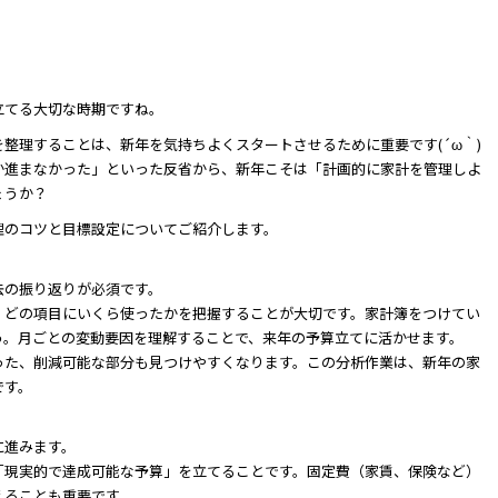
立てる大切な時期ですね。
整理することは、新年を気持ちよくスタートさせるために重要です(´ω｀)
か進まなかった」といった反省から、新年こそは「計画的に家計を管理しよ
ょうか？
理のコツと目標設定についてご紹介します。
去の振り返りが必須です。
、どの項目にいくら使ったかを把握することが大切です。家計簿をつけてい
う。月ごとの変動要因を理解することで、来年の予算立てに活かせます。
った、削減可能な部分も見つけやすくなります。この分析作業は、新年の家
です。
に進みます。
「現実的で達成可能な予算」を立てることです。固定費（家賃、保険など）
えることも重要です。