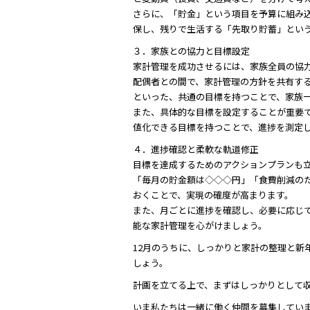
さらに、「貯金」という項目を予算に組み
保し、残りで生活する「先取り貯蓄」という
３．家族との協力と目標設定
家計管理を成功させるには、家族全員の協
配偶者との間で、家計管理の方針を共有す
といった、共通の目標を持つことで、家族
また、具体的な目標を設定することが重要で
値化できる目標を持つことで、進捗を測定しやす
４．進捗確認と柔軟な軌道修正
目標を達成するためのアクションプランも
「毎月の貯金額は◇◇◇円」「食費削減の
おくことで、実現の確度が高まります。
また、月ごとに進捗を確認し、必要に応じ
能な家計管理を心がけましょう。
12月のうちに、しっかりと家計の整理と新
しょう。
計画を立てる上で、まずはしっかりとして
いま私たちは一緒に働く仲間を募集してい