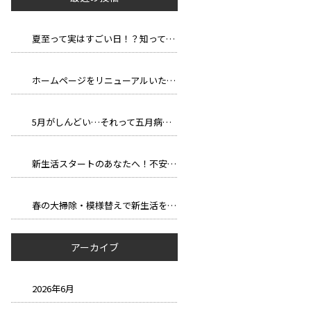
夏至って実はすごい日！？知って得する豆知識と長い一日の楽しみ方
ホームページをリニューアルいたしました。
5月がしんどい…それって五月病かも？
新生活スタートのあなたへ！不安を自信に変える、新しい環境での過ごし方
春の大掃除・模様替えで新生活を気持ちよくスタートしよう！
アーカイブ
2026年6月