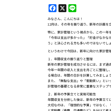
F
X
Li
a
n
みなさん、こんにちは！
c
e
12月は、その年を振り返り、新年の計画を
e
特に、家計管理という視点から、この一年を
b
「今年は支出が多かった」「貯金がなかな
う」と決心される方も多いのではないでし
o
というわけで今回は、新年に向けた家計管
o
１．年間収支の振り返りと整理
k
新年の家計管理を成功させるには、まず過
今年一年間の収入と支出を月ごとに整理し
る場合は、年間の合計を計算してみましょ
また、「無駄な支出」や「衝動買い」とい
計管理の基礎となる非常に重要なステップ
２．新年の予算立てと実現可能性
年間収支を分析した後は、新年の予算立て
大切なのは、「理想的な予算」ではなく、
と変動費（食費、交通費など）を分けて考