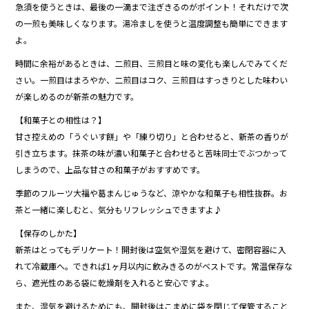
急須を使うときは、最後の一滴まで注ぎきるのがポイント！それだけで次
の一煎も美味しくなります。湯冷ましを使うと温度調整も簡単にできます
よ。
時間に余裕があるときは、二煎目、三煎目と味の変化も楽しんでみてくだ
さい。一煎目はまろやか、二煎目はコク、三煎目はすっきりとした味わい
が楽しめるのが新茶の魅力です。
【和菓子との相性は？】
甘さ控えめの「うぐいす餅」や「練り切り」と合わせると、新茶の香りが
引き立ちます。抹茶の味が濃い和菓子と合わせると苦味同士でぶつかって
しまうので、上品な甘さの和菓子がおすすめです。
季節のフルーツ大福や葛まんじゅうなど、涼やかな和菓子も相性抜群。お
茶と一緒に楽しむと、気分もリフレッシュできますよ♪
【保存のしかた】
新茶はとってもデリケート！開封後は空気や湿気を避けて、密閉容器に入
れて冷蔵庫へ。できれば1ヶ月以内に飲みきるのがベストです。常温保存な
ら、遮光性のある袋に乾燥剤を入れると安心ですよ。
また、湿気を避けるためにも、開封後はこまめに袋を閉じて保管すること