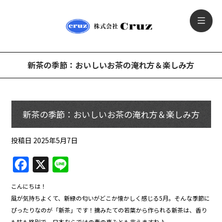
新茶の季節：おいしいお茶の淹れ方＆楽しみ方
新茶の季節：おいしいお茶の淹れ方＆楽しみ方
投稿日
2025年5月7日
F
X
Li
a
n
こんにちは！
c
e
風が気持ちよくて、新緑の匂いがどこか懐かしく感じる5月。そんな季節に
e
ぴったりなのが「新茶」です！摘みたての若葉から作られる新茶は、香り
も味も格別で、日本ならではの春の恵みとも言えますね♪