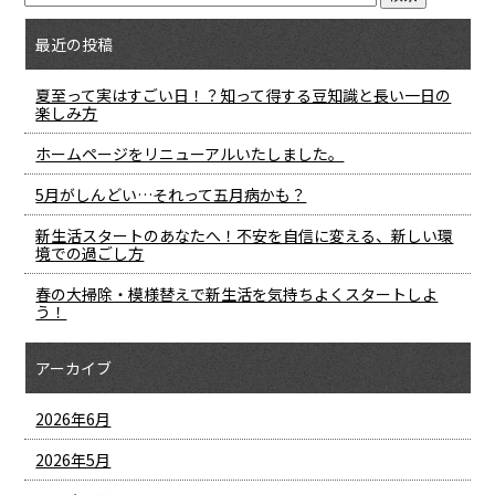
最近の投稿
夏至って実はすごい日！？知って得する豆知識と長い一日の
楽しみ方
ホームページをリニューアルいたしました。
5月がしんどい…それって五月病かも？
新生活スタートのあなたへ！不安を自信に変える、新しい環
境での過ごし方
春の大掃除・模様替えで新生活を気持ちよくスタートしよ
う！
アーカイブ
2026年6月
2026年5月