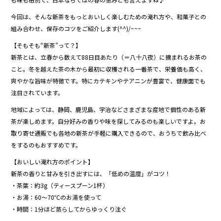
b
o
今回は、そんな新茶をもっとおいしく楽しむための淹れ方や、和菓子との
組み合わせ、保存のコツをご紹介します(^^)/~~~
o
【そもそも“新茶”って？】
k
新茶とは、立春から数えて88日目あたり（＝八十八夜）に摘まれるお茶の
こと。冬を越えた茶の木から最初に収穫される一番茶で、栄養価も高く、
爽やかな旨味が特徴です。特にカテキンやテアニンが豊富で、健康面でも
注目されています。
地域によっては、静岡、鹿児島、宇治などさまざまな産地で個性のある新
茶が楽しめます。自分好みの香りや味を探してみるのも楽しいですよ。お
取り寄せ通販でも各地の新茶が手軽に購入できるので、おうちで飲み比べ
をするのもおすすめです。
【おいしい淹れ方のポイント】
新茶の香りと甘みを引き出すには、「低めの温度」がコツ！
・茶葉：約3g（ティースプーン1杯）
・お湯：60～70℃のお湯を使って
・時間：1分ほど蒸らしてからゆっくり注ぐ