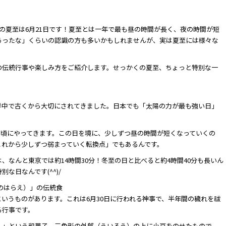
の夏至は6月21日です！夏至とは一年で最も昼の時間が長く、夜の時間が短
あったな」くらいの認識の方も多いかもしれませんが、実は夏至には様々な
の伝統行事や楽しみ方をご紹介します。せっかくの夏至、ちょっと特別な一
界中で古くから大切にされてきました。日本でも「太陽の力が最も強い日」
22日頃にやってきます。この日を境に、少しずつ昼の時間が短くなっていくの
これから少しずつ弱まっていく転換点」でもあるんです。
、なんと東京では約14時間30分！冬至の日と比べると約4時間40分も長いん
な日なんです(^^)/
のはらえ）」の伝統食
いうものがあります。これは6月30日に行われる神事で、半年間の穢れを祓
る行事です。
）」という和菓子。三角形の外郎（ういろう）の上に小豆をのせたもので、