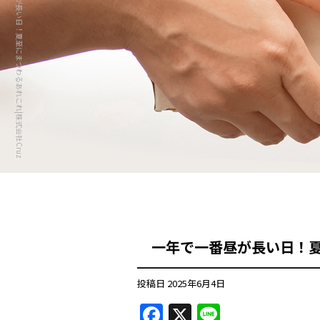
一年で一番昼が長い日！夏至にまつわるあれこれ|株式会社Cruz
一年で一番昼が長い日！
投稿日
2025年6月4日
F
X
Li