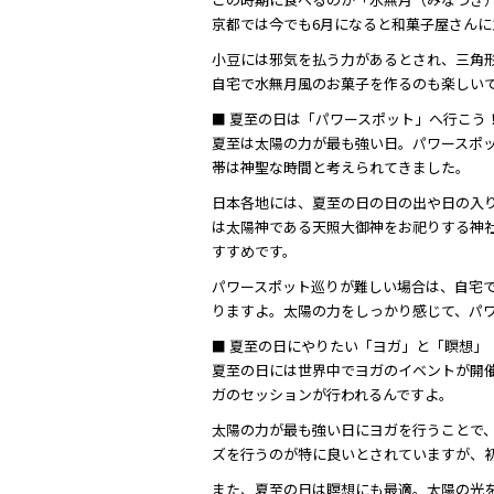
京都では今でも6月になると和菓子屋さんに
小豆には邪気を払う力があるとされ、三角
自宅で水無月風のお菓子を作るのも楽しい
■ 夏至の日は「パワースポット」へ行こう
夏至は太陽の力が最も強い日。パワースポ
帯は神聖な時間と考えられてきました。
日本各地には、夏至の日の日の出や日の入
は太陽神である天照大御神をお祀りする神
すすめです。
パワースポット巡りが難しい場合は、自宅
りますよ。太陽の力をしっかり感じて、パワ
■ 夏至の日にやりたい「ヨガ」と「瞑想」
夏至の日には世界中でヨガのイベントが開
ガのセッションが行われるんですよ。
太陽の力が最も強い日にヨガを行うことで
ズを行うのが特に良いとされていますが、
また、夏至の日は瞑想にも最適。太陽の光