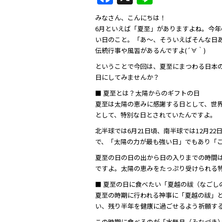
a
n
みなさん、こんにちは！
c
e
6月といえば「夏至」がありますよね。今年
e
い日のこと。「あ～、そういえばそんな日
伝統行事や風習があるんですよ(´∀｀)
b
ということで今回は、夏至にまつわる日本
o
日にしてみませんか？
o
■ 夏至とは？太陽からのギフトの日
k
夏至は太陽の恵みに感謝する日として、世
として、特別な日とされていたんですよ。
北半球では6月21日頃、南半球では12月
で、「太陽の力が最も強い日」でもあり「
夏至の日の日の出から日の入りまでの時間は
ですよ。太陽の恵みをたっぷり受けられる特別
■ 夏至の日に食べたい「夏越の祓（なごし
夏至の時期に行われる神事に「夏越の祓」と
い、残り半年を健康に過ごせるよう祈願す
この時期に食べるのが「水無月（みなづき