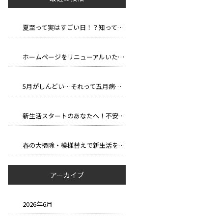
夏至って実はすごい日！？知って得する豆知識と長い一日の楽しみ方
ホームページをリニューアルいたしました。
5月がしんどい…それって五月病かも？
新生活スタートのあなたへ！不安を自信に変える、新しい環境での過ごし方
春の大掃除・模様替えで新生活を気持ちよくスタートしよう！
アーカイブ
2026年6月