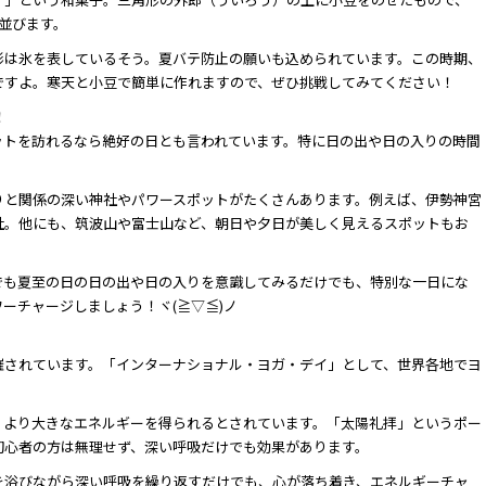
並びます。
形は氷を表しているそう。夏バテ防止の願いも込められています。この時期、
ですよ。寒天と小豆で簡単に作れますので、ぜひ挑戦してみてください！
！
ットを訪れるなら絶好の日とも言われています。特に日の出や日の入りの時間
りと関係の深い神社やパワースポットがたくさんあります。例えば、伊勢神宮
社。他にも、筑波山や富士山など、朝日や夕日が美しく見えるスポットもお
でも夏至の日の日の出や日の入りを意識してみるだけでも、特別な一日にな
ーチャージしましょう！ヾ(≧▽≦)ノ
催されています。「インターナショナル・ヨガ・デイ」として、世界各地でヨ
、より大きなエネルギーを得られるとされています。「太陽礼拝」というポー
初心者の方は無理せず、深い呼吸だけでも効果があります。
を浴びながら深い呼吸を繰り返すだけでも、心が落ち着き、エネルギーチャ